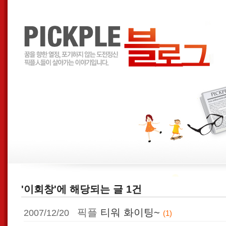
'이회창'에 해당되는 글 1건
픽플
티워 화이팅~
2007/12/20
(1)