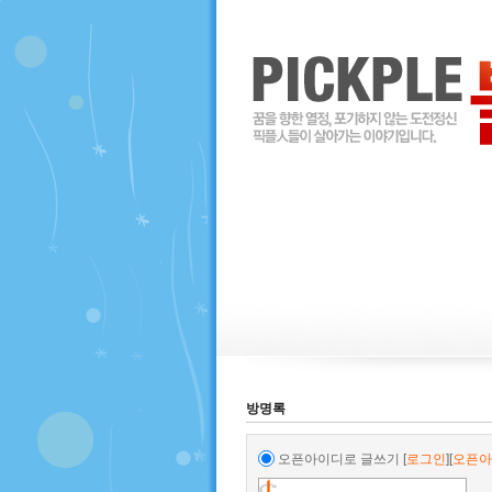
방명록
오픈아이디로 글쓰기
[
로그인
][
오픈아