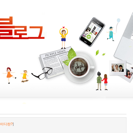
이디란?
]