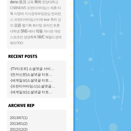
demo
토크
특허
교육
한양대학교
CNBNEWS
프런티어타임스
제휴
티
톡
이명박
지식경제부장관상
컨퍼런
스
프런티어타임스티워
twar
축하
강
오픈
의
웹기획
화이팅
온라인 토론
SNS
악동
대학생
베타
게시판 개방
NVC
스포츠칸
생생톡톡
헤럴드경제
뭐라?GO
-[TV리포트] 소셜댓글 서비....
-[전자신문]소셜댓글 티토....
-[세계일보]소셜댓글 티토....
-[프런티어타임스]소셜댓글....
-[세계일보]소셜댓글 티토....
2013/07(1)
2013/01(2)
2012/12(2)