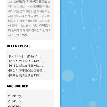
스타일렛
전자신문
글로벌
도전
스
릴랜드
카이벤처
씨앤비뉴스
게임샷
싸이
픽플컴즈
파란닷컴
게시판 개방
서울신문티워
선거
임창원
프런티어
타임즈
한국토론협회
이슈
스포츠동
이벤트
아
뮤직비디오
코메디닷컴
베
타
원어데이
데이빗
정유진
기업가
택
T-War
시
박근혜
-[TV리포트] 소셜댓글 서비....
-[전자신문]소셜댓글 티토....
-[세계일보]소셜댓글 티토....
-[프런티어타임스]소셜댓글....
-[세계일보]소셜댓글 티토....
2013/07(1)
2013/01(2)
2012/12(2)