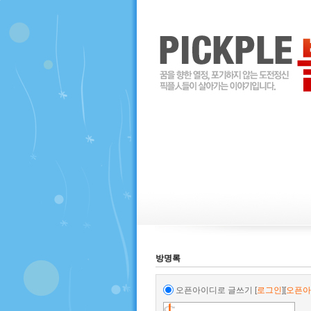
방명록
오픈아이디로 글쓰기
[
로그인
][
오픈아