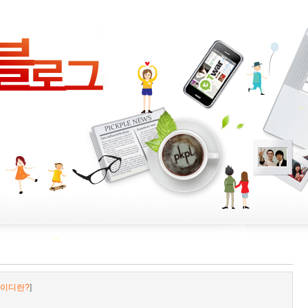
이디란?
]