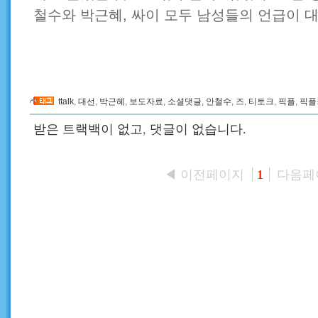
철수와 박근혜, 싸이 모두 남성들의 언급이 
ttalk
,
대선
,
박근혜
,
보도자료
,
소셜댓글
,
안철수
,
즈
,
티토크
,
픽플
,
픽플
받은 트랙백이 없고
,
댓글이 없습니다.
◀ 이전페이지
다음페
1