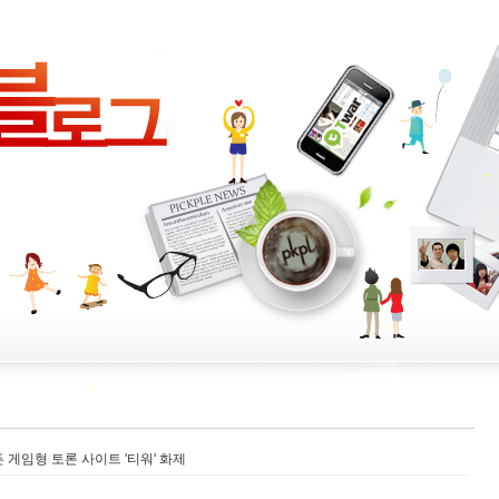
 게임형 토론 사이트 '티워' 화제