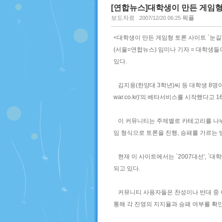
[연합뉴스]대학생이 만든 게임형 
보도자료
픽플
2007/12/20 06:25
<대학생이 만든 게임형 토론 사이트 `눈길'
(서울=연합뉴스) 임미나 기자 = 대학생
있다.
김지웅(한양대 3학년)씨 등 대학생 8명이 
war.co.kr)'의 베타서비스를 시작했다고 1
이 커뮤니티는 주제별로 카테고리를 나눠
임 형식으로 토론을 진행, 승패를 가르는 
현재 이 사이트에서는 `2007대선', `대학
되고 있다.
커뮤니티 사용자들은 찬성이나 반대 중 어
통해 각 진영의 지지율과 승패 여부를 확인