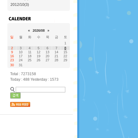
2012/10(3)
«
2026/08
»
일
월
화
수
목
금
토
1
2
3
4
5
6
7
8
9
10
11
12
13
14
15
16
17
18
19
20
21
22
23
24
25
26
27
28
29
30
31
Total : 7273158
Today : 488 Yesterday : 1573