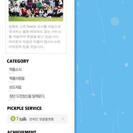
정확한 고객 Needs 조사를 바탕으로
국내에는 물론 해외에도 없는 서비스
를 개발하여 호평을 받고 있습니다.
여러분의 마음은 픽플의 웹서비스에
사로잡혀 있을 것입니다.