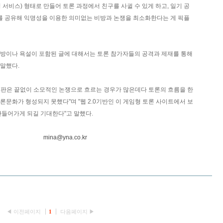
 서비스) 형태로 만들어 토론 과정에서 친구를 사귈 수 있게 하고, 일기 공
기를 공유해 익명성을 이용한 의미없는 비방과 논쟁을 최소화한다는 게 픽플
방이나 욕설이 포함된 글에 대해서는 토론 참가자들의 공격과 제재를 통해
말했다.
판은 끝없이 소모적인 논쟁으로 흐르는 경우가 많은데다 토론의 흐름을 한
문화가 형성되지 못했다"며 "웹 2.0기반인 이 게임형 토론 사이트에서 보
만들어가게 되길 기대한다"고 말했다.
mina@yna.co.kr
◀ 이전페이지
1
다음페이지 ▶